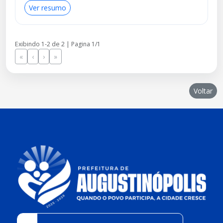
Ver resumo
Exibindo 1-2 de 2 | Pagina 1/1
«
‹
›
»
Voltar
conteúdo
rodapé