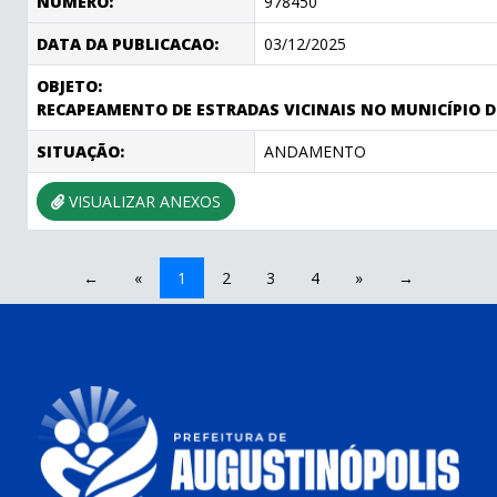
NÚMERO:
978450
DATA DA PUBLICACAO:
03/12/2025
OBJETO:
RECAPEAMENTO DE ESTRADAS VICINAIS NO MUNICÍPIO 
SITUAÇÃO:
ANDAMENTO
VISUALIZAR ANEXOS
←
«
1
2
3
4
»
→
conteúdo
rodapé