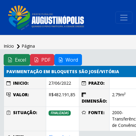
conteúdo do menu
Início
Página
conteúdo
principal
Excel
PDF
Word
PAVIMENTAÇÃO EM BLOQUETES SÃO JOSÉ/VITÓRIA
INICIO:
27/06/2022
PRAZO:
VALOR:
R$482.191,85
2.79m²
DIMENSÃO:
SITUAÇÃO:
FONTE:
2000-
FINALIZADAS
Transferênc
de Convêni