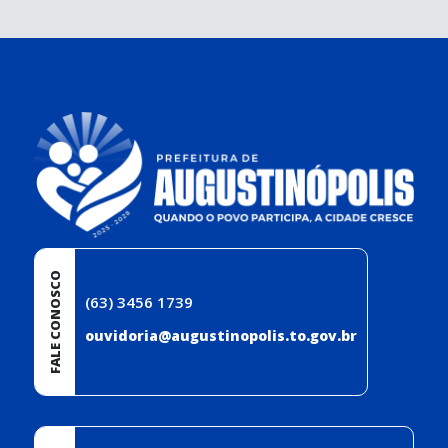
conteúdo
rodapé
FALE CONOSCO
(63) 3456 1739
ouvidoria@augustinopolis.to.gov.br