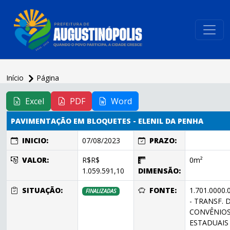
conteúdo do menu
Início
Página
conteúdo
principal
Excel
PDF
Word
PAVIMENTAÇÃO EM BLOQUETES - ELENIL DA PENHA
INICIO:
07/08/2023
PRAZO:
VALOR:
R$R$
0m²
1.059.591,10
DIMENSÃO:
SITUAÇÃO:
FONTE:
1.701.0000.
FINALIZADAS
- TRANSF. 
CONVÊNIO
ESTADUAIS