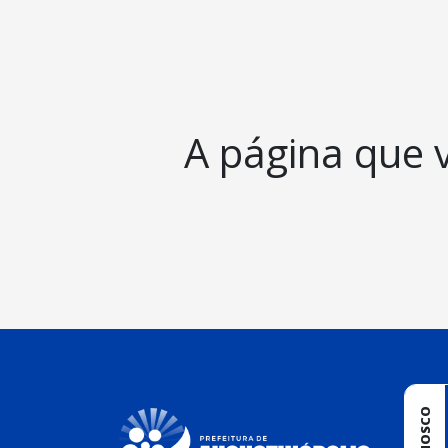
A página que 
conteúdo
rodapé