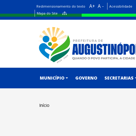
A+
A -
Redimensionamento do texto
Acessibilidade
Mapa do Site
conteúdo do menu
MUNICÍPIO
GOVERNO
SECRETARIAS
Início